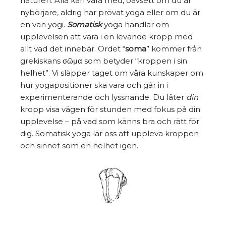
naturen. Alla kan vara med, oavsett om du är
nybörjare, aldrig har prövat yoga eller om du är
en van yogi.
Somatisk
yoga handlar om
upplevelsen att vara i en levande kropp med
allt vad det innebär. Ordet “
soma
” kommer från
grekiskans σῶμα som betyder “kroppen i sin
helhet”. Vi släpper taget om våra kunskaper om
hur yogapositioner ska vara och går in i
experimenterande och lyssnande. Du låter
din
kropp visa vägen för stunden med fokus på din
upplevelse – på vad som känns bra och rätt för
dig. Somatisk yoga lär oss att uppleva kroppen
och sinnet som en helhet igen.