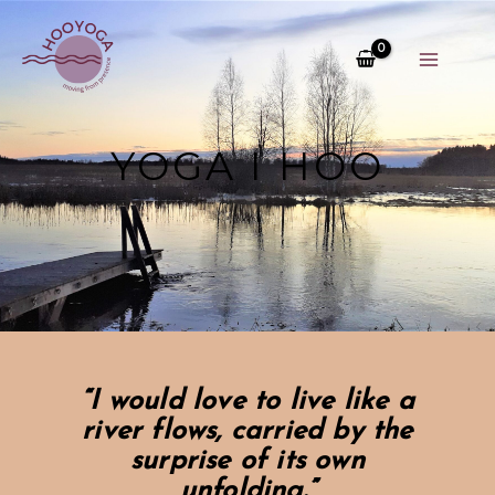
Skip
to
content
YOGA I HOO
“I would love to live like a
river flows, carried by the
surprise of its own
unfolding.”